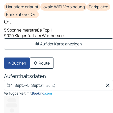
Haustiere erlaubt
lokale WiFi-Verbindung
Parkplätze
Parkplatz vor Ort
Ort
5 Sponheimerstraße Top 1
9020 Klagenfurt am Wörthersee
Auf der Karte anzeigen
Buchen
Route
Aufenthaltsdaten
4. Sept.
➝
5. Sept.
(1 nacht)
Verfügbarkeit mit
--------
----------
----