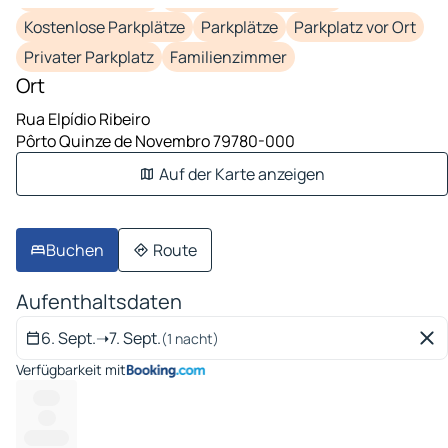
Kostenlose Parkplätze
Parkplätze
Parkplatz vor Ort
Privater Parkplatz
Familienzimmer
Ort
Rua Elpídio Ribeiro
Pôrto Quinze de Novembro 79780-000
Auf der Karte anzeigen
Buchen
Route
Aufenthaltsdaten
6. Sept.
➝
7. Sept.
(1 nacht)
Verfügbarkeit mit
------
----
----------