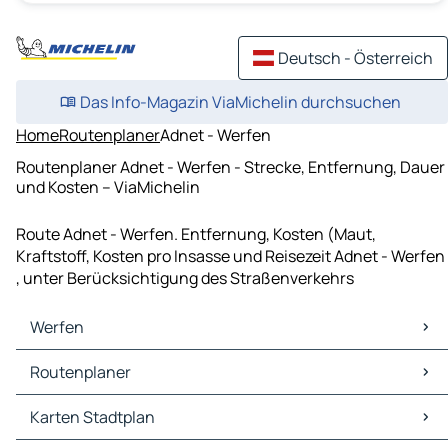
Deutsch - Österreich
Das Info-Magazin ViaMichelin durchsuchen
Home
Routenplaner
Adnet - Werfen
Routenplaner Adnet - Werfen - Strecke, Entfernung, Dauer
und Kosten – ViaMichelin
Route Adnet - Werfen. Entfernung, Kosten (Maut,
Kraftstoff, Kosten pro Insasse und Reisezeit Adnet - Werfen
, unter Berücksichtigung des Straßenverkehrs
Werfen
Werfen Karten Stadtplan
Routenplaner
Werfen Verkehr
Werfen Hotels
Routenplaner Werfen - Salzburg
Karten Stadtplan
Werfen Restaurants
Routenplaner Werfen - Sankt Johann im Pongau