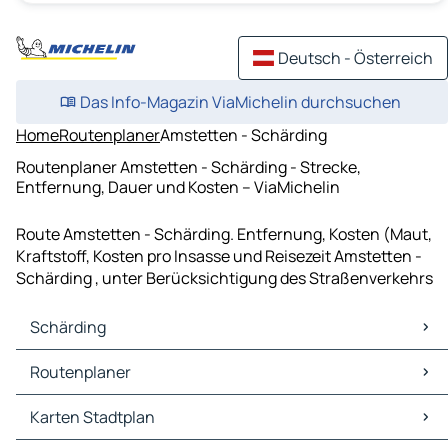
Deutsch - Österreich
Das Info-Magazin ViaMichelin durchsuchen
Home
Routenplaner
Amstetten - Schärding
Routenplaner Amstetten - Schärding - Strecke,
Entfernung, Dauer und Kosten – ViaMichelin
Route Amstetten - Schärding. Entfernung, Kosten (Maut,
Kraftstoff, Kosten pro Insasse und Reisezeit Amstetten -
Schärding , unter Berücksichtigung des Straßenverkehrs
Schärding
Schärding Karten Stadtplan
Routenplaner
Schärding Verkehr
Schärding Hotels
Routenplaner Schärding - Passau
Karten Stadtplan
Schärding Restaurants
Routenplaner Schärding - Ried im Innkreis