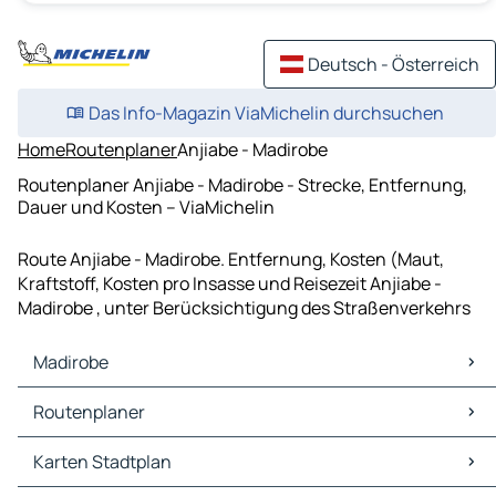
Deutsch - Österreich
Das Info-Magazin ViaMichelin durchsuchen
Home
Routenplaner
Anjiabe - Madirobe
Routenplaner Anjiabe - Madirobe - Strecke, Entfernung,
Dauer und Kosten – ViaMichelin
Route Anjiabe - Madirobe. Entfernung, Kosten (Maut,
Kraftstoff, Kosten pro Insasse und Reisezeit Anjiabe -
Madirobe , unter Berücksichtigung des Straßenverkehrs
Madirobe
Madirobe Karten Stadtplan
Routenplaner
Madirobe Verkehr
Madirobe Hotels
Routenplaner Madirobe - Vohemar
Karten Stadtplan
Madirobe Restaurants
Routenplaner Madirobe - Dariana