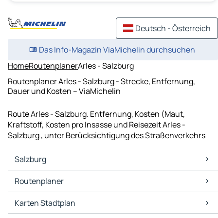
Deutsch - Österreich
Das Info-Magazin ViaMichelin durchsuchen
Home
Routenplaner
Arles - Salzburg
Routenplaner Arles - Salzburg - Strecke, Entfernung,
Dauer und Kosten – ViaMichelin
Route Arles - Salzburg. Entfernung, Kosten (Maut,
Kraftstoff, Kosten pro Insasse und Reisezeit Arles -
Salzburg , unter Berücksichtigung des Straßenverkehrs
Salzburg
Salzburg Karten Stadtplan
Routenplaner
Salzburg Verkehr
Salzburg Hotels
Routenplaner Salzburg - München
Karten Stadtplan
Salzburg Restaurants
Routenplaner Salzburg - Linz