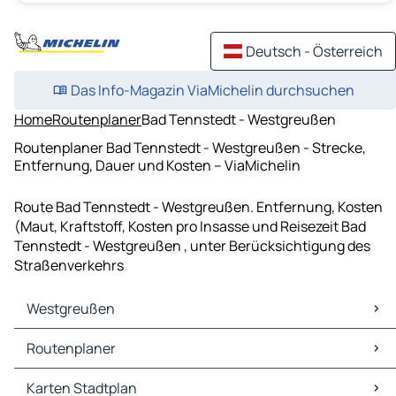
Deutsch - Österreich
Das Info-Magazin ViaMichelin durchsuchen
Home
Routenplaner
Bad Tennstedt - Westgreußen
Routenplaner Bad Tennstedt - Westgreußen - Strecke,
Entfernung, Dauer und Kosten – ViaMichelin
Route Bad Tennstedt - Westgreußen. Entfernung, Kosten
(Maut, Kraftstoff, Kosten pro Insasse und Reisezeit Bad
Tennstedt - Westgreußen , unter Berücksichtigung des
Straßenverkehrs
Westgreußen
Westgreußen Karten Stadtplan
Routenplaner
Westgreußen Verkehr
Westgreußen Hotels
Routenplaner Westgreußen - Sondershausen
Karten Stadtplan