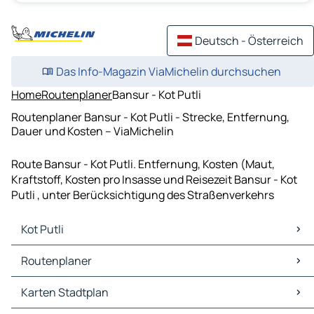
Deutsch - Österreich
Das Info-Magazin ViaMichelin durchsuchen
Home
Routenplaner
Bansur - Kot Putli
Routenplaner Bansur - Kot Putli - Strecke, Entfernung,
Dauer und Kosten – ViaMichelin
Route Bansur - Kot Putli. Entfernung, Kosten (Maut,
Kraftstoff, Kosten pro Insasse und Reisezeit Bansur - Kot
Putli , unter Berücksichtigung des Straßenverkehrs
Kot Putli
Kot Putli Karten Stadtplan
Routenplaner
Kot Putli Verkehr
Kot Putli Hotels
Routenplaner Kot Putli - Bansur
Karten Stadtplan
Kot Putli Restaurants