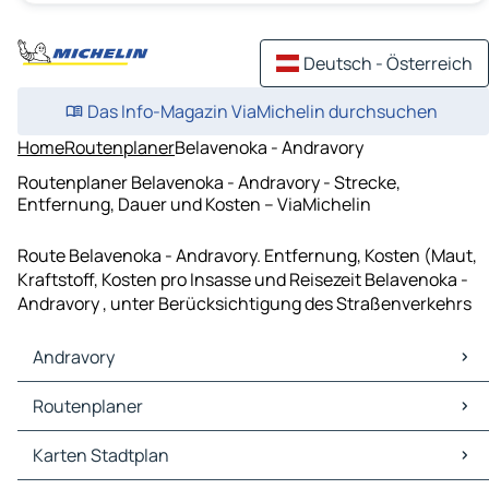
Deutsch - Österreich
Das Info-Magazin ViaMichelin durchsuchen
Home
Routenplaner
Belavenoka - Andravory
Routenplaner Belavenoka - Andravory - Strecke,
Entfernung, Dauer und Kosten – ViaMichelin
Route Belavenoka - Andravory. Entfernung, Kosten (Maut,
Kraftstoff, Kosten pro Insasse und Reisezeit Belavenoka -
Andravory , unter Berücksichtigung des Straßenverkehrs
Andravory
Andravory Karten Stadtplan
Routenplaner
Andravory Verkehr
Andravory Hotels
Routenplaner Andravory - Ankotoka
Karten Stadtplan
Andravory Restaurants
Routenplaner Andravory - Ambalasatrana