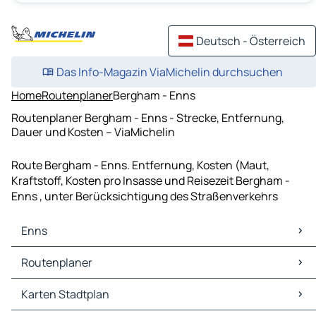
Deutsch - Österreich
Das Info-Magazin ViaMichelin durchsuchen
Home
Routenplaner
Bergham - Enns
Routenplaner Bergham - Enns - Strecke, Entfernung,
Dauer und Kosten – ViaMichelin
Route Bergham - Enns. Entfernung, Kosten (Maut,
Kraftstoff, Kosten pro Insasse und Reisezeit Bergham -
Enns , unter Berücksichtigung des Straßenverkehrs
Enns
Enns Karten Stadtplan
Routenplaner
Enns Verkehr
Enns Hotels
Routenplaner Enns - Linz
Karten Stadtplan
Enns Restaurants
Routenplaner Enns - Perg