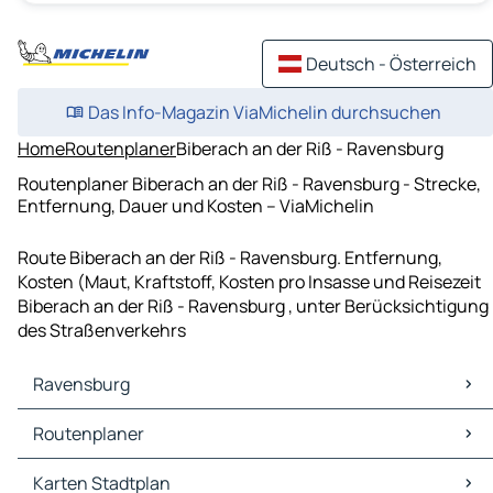
Deutsch - Österreich
Das Info-Magazin ViaMichelin durchsuchen
Home
Routenplaner
Biberach an der Riß - Ravensburg
Routenplaner Biberach an der Riß - Ravensburg - Strecke,
Entfernung, Dauer und Kosten – ViaMichelin
Route Biberach an der Riß - Ravensburg. Entfernung,
Kosten (Maut, Kraftstoff, Kosten pro Insasse und Reisezeit
Biberach an der Riß - Ravensburg , unter Berücksichtigung
des Straßenverkehrs
Ravensburg
Ravensburg Karten Stadtplan
Routenplaner
Ravensburg Verkehr
Ravensburg Hotels
Routenplaner Ravensburg - Friedrichshafen
Karten Stadtplan