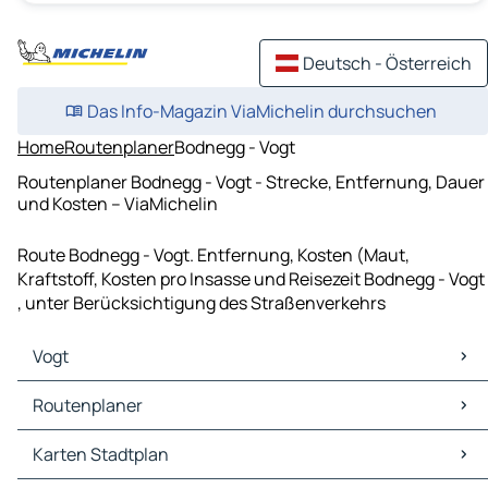
Deutsch - Österreich
Das Info-Magazin ViaMichelin durchsuchen
Home
Routenplaner
Bodnegg - Vogt
Routenplaner Bodnegg - Vogt - Strecke, Entfernung, Dauer
und Kosten – ViaMichelin
Route Bodnegg - Vogt. Entfernung, Kosten (Maut,
Kraftstoff, Kosten pro Insasse und Reisezeit Bodnegg - Vogt
, unter Berücksichtigung des Straßenverkehrs
Vogt
Vogt Karten Stadtplan
Routenplaner
Vogt Verkehr
Vogt Hotels
Routenplaner Vogt - Ravensburg
Karten Stadtplan
Vogt Restaurants
Routenplaner Vogt - Weingarten