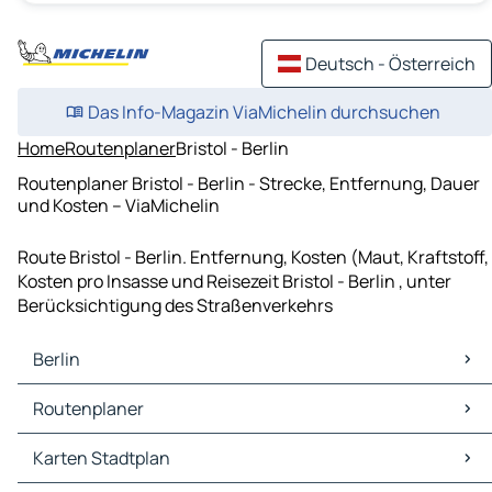
Deutsch - Österreich
Das Info-Magazin ViaMichelin durchsuchen
Home
Routenplaner
Bristol - Berlin
Routenplaner Bristol - Berlin - Strecke, Entfernung, Dauer
und Kosten – ViaMichelin
Route Bristol - Berlin. Entfernung, Kosten (Maut, Kraftstoff,
Kosten pro Insasse und Reisezeit Bristol - Berlin , unter
Berücksichtigung des Straßenverkehrs
Berlin
Berlin Karten Stadtplan
Routenplaner
Berlin Verkehr
Berlin Hotels
Routenplaner Berlin - Leipzig
Karten Stadtplan
Berlin Restaurants
Routenplaner Berlin - Dresden