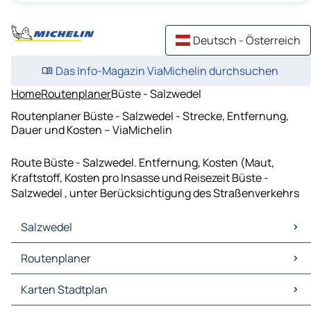
Deutsch - Österreich
Das Info-Magazin ViaMichelin durchsuchen
Home
Routenplaner
Büste - Salzwedel
Routenplaner Büste - Salzwedel - Strecke, Entfernung,
Dauer und Kosten – ViaMichelin
Route Büste - Salzwedel. Entfernung, Kosten (Maut,
Kraftstoff, Kosten pro Insasse und Reisezeit Büste -
Salzwedel , unter Berücksichtigung des Straßenverkehrs
Salzwedel
Salzwedel Karten Stadtplan
Routenplaner
Salzwedel Verkehr
Salzwedel Hotels
Routenplaner Salzwedel - Lüchow (Wendland)
Karten Stadtplan
Salzwedel Restaurants
Routenplaner Salzwedel - Pevestorf