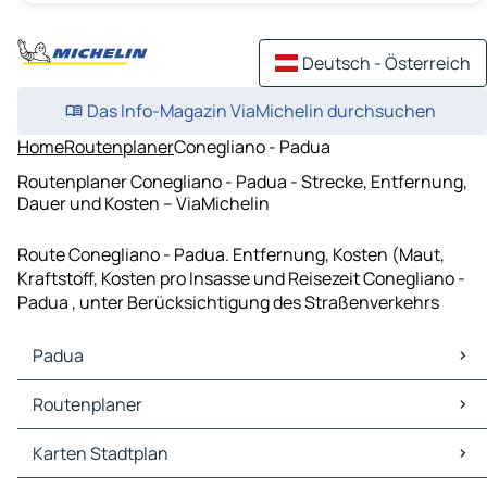
Deutsch - Österreich
Das Info-Magazin ViaMichelin durchsuchen
Home
Routenplaner
Conegliano - Padua
Routenplaner Conegliano - Padua - Strecke, Entfernung,
Dauer und Kosten – ViaMichelin
Route Conegliano - Padua. Entfernung, Kosten (Maut,
Kraftstoff, Kosten pro Insasse und Reisezeit Conegliano -
Padua , unter Berücksichtigung des Straßenverkehrs
Padua
Padua Karten Stadtplan
Routenplaner
Padua Verkehr
Padua Hotels
Routenplaner Padua - Venedig
Karten Stadtplan
Padua Restaurants
Routenplaner Padua - Vicenza