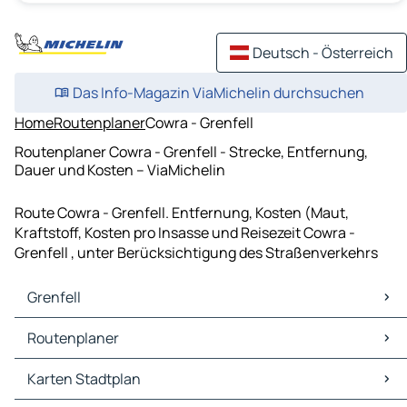
Deutsch - Österreich
Das Info-Magazin ViaMichelin durchsuchen
Home
Routenplaner
Cowra - Grenfell
Routenplaner Cowra - Grenfell - Strecke, Entfernung,
Dauer und Kosten – ViaMichelin
Route Cowra - Grenfell. Entfernung, Kosten (Maut,
Kraftstoff, Kosten pro Insasse und Reisezeit Cowra -
Grenfell , unter Berücksichtigung des Straßenverkehrs
Grenfell
Grenfell Karten Stadtplan
Routenplaner
Grenfell Verkehr
Grenfell Hotels
Routenplaner Grenfell - Glenelg
Karten Stadtplan
Grenfell Restaurants