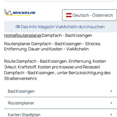
Deutsch - Österreich
Das Info-Magazin ViaMichelin durchsuchen
Home
Routenplaner
Dampfach - Bad Kissingen
Routenplaner Dampfach - Bad Kissingen - Strecke,
Entfernung, Dauer und Kosten – ViaMichelin
Route Dampfach - Bad Kissingen. Entfernung, Kosten
(Maut, Kraftstoff, Kosten pro Insasse und Reisezeit
Dampfach - Bad Kissingen , unter Berücksichtigung des
Straßenverkehrs
Bad Kissingen
Bad Kissingen Karten Stadtplan
Routenplaner
Bad Kissingen Verkehr
Bad Kissingen Hotels
Routenplaner Bad Kissingen - Schweinfurt
Karten Stadtplan