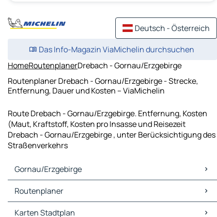
Deutsch - Österreich
Das Info-Magazin ViaMichelin durchsuchen
Home
Routenplaner
Drebach - Gornau/Erzgebirge
Routenplaner Drebach - Gornau/Erzgebirge - Strecke,
Entfernung, Dauer und Kosten – ViaMichelin
Route Drebach - Gornau/Erzgebirge. Entfernung, Kosten
(Maut, Kraftstoff, Kosten pro Insasse und Reisezeit
Drebach - Gornau/Erzgebirge , unter Berücksichtigung des
Straßenverkehrs
Gornau/Erzgebirge
Gornau/Erzgebirge Karten Stadtplan
Routenplaner
Gornau/Erzgebirge Verkehr
Gornau/Erzgebirge Hotels
Routenplaner Gornau/Erzgebirge - Chemnitz
Karten Stadtplan