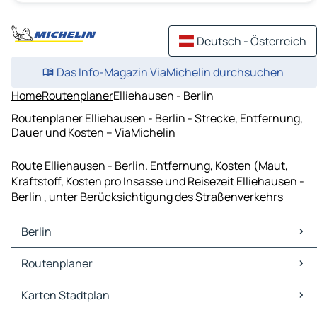
Deutsch - Österreich
Das Info-Magazin ViaMichelin durchsuchen
Home
Routenplaner
Elliehausen - Berlin
Routenplaner Elliehausen - Berlin - Strecke, Entfernung,
Dauer und Kosten – ViaMichelin
Route Elliehausen - Berlin. Entfernung, Kosten (Maut,
Kraftstoff, Kosten pro Insasse und Reisezeit Elliehausen -
Berlin , unter Berücksichtigung des Straßenverkehrs
Berlin
Berlin Karten Stadtplan
Routenplaner
Berlin Verkehr
Berlin Hotels
Routenplaner Berlin - Leipzig
Karten Stadtplan
Berlin Restaurants
Routenplaner Berlin - Dresden