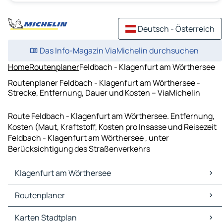
Deutsch - Österreich
Das Info-Magazin ViaMichelin durchsuchen
Home
Routenplaner
Feldbach - Klagenfurt am Wörthersee
Routenplaner Feldbach - Klagenfurt am Wörthersee -
Strecke, Entfernung, Dauer und Kosten – ViaMichelin
Route Feldbach - Klagenfurt am Wörthersee. Entfernung,
Kosten (Maut, Kraftstoff, Kosten pro Insasse und Reisezeit
Feldbach - Klagenfurt am Wörthersee , unter
Berücksichtigung des Straßenverkehrs
Klagenfurt am Wörthersee
Klagenfurt am Wörthersee Karten Stadtplan
Routenplaner
Klagenfurt am Wörthersee Verkehr
Klagenfurt am Wörthersee Hotels
Routenplaner Klagenfurt am Wörthersee - Villach
Karten Stadtplan