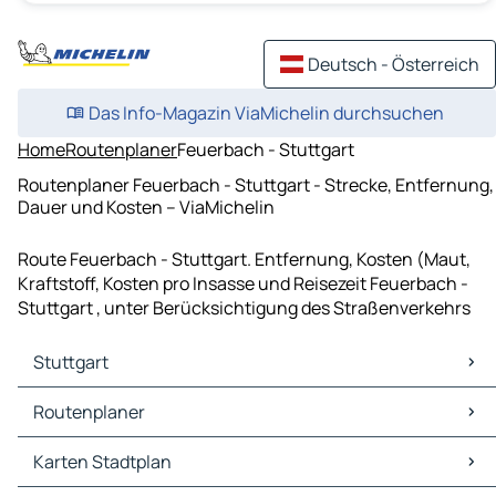
Deutsch - Österreich
Das Info-Magazin ViaMichelin durchsuchen
Home
Routenplaner
Feuerbach - Stuttgart
Routenplaner Feuerbach - Stuttgart - Strecke, Entfernung,
Dauer und Kosten – ViaMichelin
Route Feuerbach - Stuttgart. Entfernung, Kosten (Maut,
Kraftstoff, Kosten pro Insasse und Reisezeit Feuerbach -
Stuttgart , unter Berücksichtigung des Straßenverkehrs
Stuttgart
Stuttgart Karten Stadtplan
Routenplaner
Stuttgart Verkehr
Stuttgart Hotels
Routenplaner Stuttgart - Frankfurt am Main
Karten Stadtplan
Stuttgart Restaurants
Routenplaner Stuttgart - Nürnberg