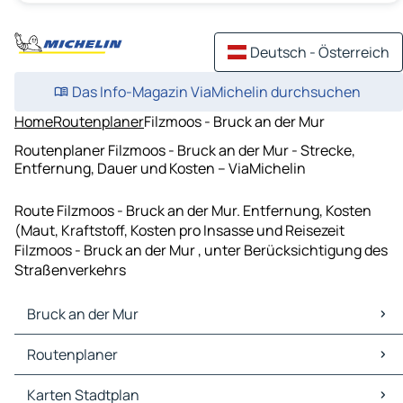
Deutsch - Österreich
Das Info-Magazin ViaMichelin durchsuchen
Home
Routenplaner
Filzmoos - Bruck an der Mur
Routenplaner Filzmoos - Bruck an der Mur - Strecke,
Entfernung, Dauer und Kosten – ViaMichelin
Route Filzmoos - Bruck an der Mur. Entfernung, Kosten
(Maut, Kraftstoff, Kosten pro Insasse und Reisezeit
Filzmoos - Bruck an der Mur , unter Berücksichtigung des
Straßenverkehrs
Bruck an der Mur
Bruck an der Mur Karten Stadtplan
Routenplaner
Bruck an der Mur Verkehr
Bruck an der Mur Hotels
Routenplaner Bruck an der Mur - Leoben
Karten Stadtplan