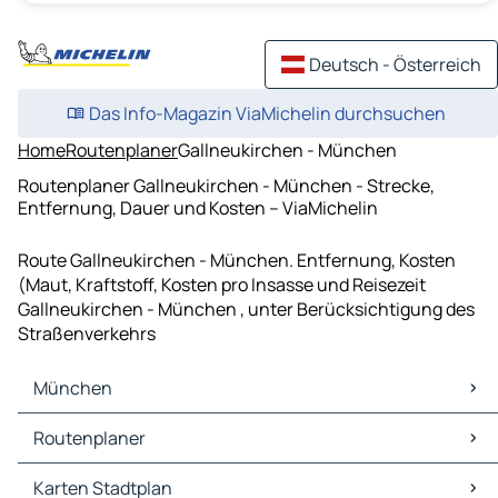
Deutsch - Österreich
Das Info-Magazin ViaMichelin durchsuchen
Home
Routenplaner
Gallneukirchen - München
Routenplaner Gallneukirchen - München - Strecke,
Entfernung, Dauer und Kosten – ViaMichelin
Route Gallneukirchen - München. Entfernung, Kosten
(Maut, Kraftstoff, Kosten pro Insasse und Reisezeit
Gallneukirchen - München , unter Berücksichtigung des
Straßenverkehrs
München
München Karten Stadtplan
Routenplaner
München Verkehr
München Hotels
Routenplaner München - Nürnberg
Karten Stadtplan