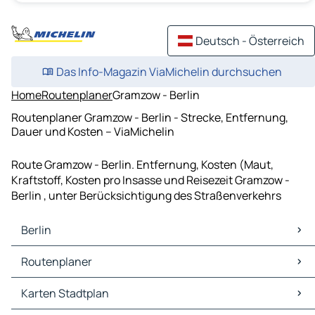
Deutsch - Österreich
Das Info-Magazin ViaMichelin durchsuchen
Home
Routenplaner
Gramzow - Berlin
Routenplaner Gramzow - Berlin - Strecke, Entfernung,
Dauer und Kosten – ViaMichelin
Route Gramzow - Berlin. Entfernung, Kosten (Maut,
Kraftstoff, Kosten pro Insasse und Reisezeit Gramzow -
Berlin , unter Berücksichtigung des Straßenverkehrs
Berlin
Berlin Karten Stadtplan
Routenplaner
Berlin Verkehr
Berlin Hotels
Routenplaner Berlin - Leipzig
Karten Stadtplan
Berlin Restaurants
Routenplaner Berlin - Dresden