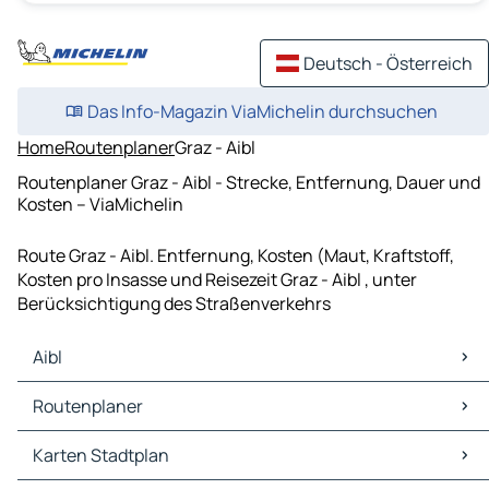
Deutsch - Österreich
Das Info-Magazin ViaMichelin durchsuchen
Home
Routenplaner
Graz - Aibl
Routenplaner Graz - Aibl - Strecke, Entfernung, Dauer und
Kosten – ViaMichelin
Route Graz - Aibl. Entfernung, Kosten (Maut, Kraftstoff,
Kosten pro Insasse und Reisezeit Graz - Aibl , unter
Berücksichtigung des Straßenverkehrs
Aibl
Aibl Karten Stadtplan
Routenplaner
Aibl Verkehr
Aibl Hotels
Routenplaner Aibl - Deutschlandsberg
Karten Stadtplan
Aibl Restaurants
Routenplaner Aibl - Eibiswald