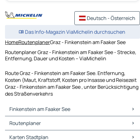
Deutsch - Österreich
Das Info-Magazin ViaMichelin durchsuchen
Home
Routenplaner
Graz - Finkenstein am Faaker See
Routenplaner Graz - Finkenstein am Faaker See - Strecke,
Entfernung, Dauer und Kosten – ViaMichelin
Route Graz - Finkenstein am Faaker See. Entfernung,
Kosten (Maut, Kraftstoff, Kosten pro Insasse und Reisezeit
Graz - Finkenstein am Faaker See , unter Berücksichtigung
des Straßenverkehrs
Finkenstein am Faaker See
Finkenstein am Faaker See Karten Stadtplan
Routenplaner
Finkenstein am Faaker See Verkehr
Finkenstein am Faaker See Hotels
Routenplaner Finkenstein am Faaker See - Villach
Karten Stadtplan