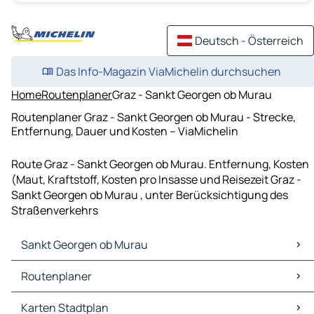
Deutsch - Österreich
Das Info-Magazin ViaMichelin durchsuchen
Home
Routenplaner
Graz - Sankt Georgen ob Murau
Routenplaner Graz - Sankt Georgen ob Murau - Strecke,
Entfernung, Dauer und Kosten – ViaMichelin
Route Graz - Sankt Georgen ob Murau. Entfernung, Kosten
(Maut, Kraftstoff, Kosten pro Insasse und Reisezeit Graz -
Sankt Georgen ob Murau , unter Berücksichtigung des
Straßenverkehrs
Sankt Georgen ob Murau
Sankt Georgen ob Murau Karten Stadtplan
Routenplaner
Sankt Georgen ob Murau Verkehr
Sankt Georgen ob Murau Hotels
Routenplaner Sankt Georgen ob Murau - Murau
Karten Stadtplan