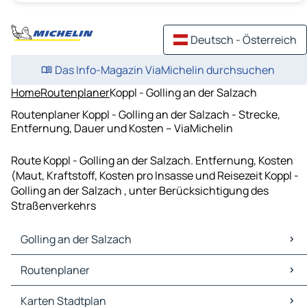
Deutsch - Österreich
Das Info-Magazin ViaMichelin durchsuchen
Home
Routenplaner
Koppl - Golling an der Salzach
Routenplaner Koppl - Golling an der Salzach - Strecke,
Entfernung, Dauer und Kosten – ViaMichelin
Route Koppl - Golling an der Salzach. Entfernung, Kosten
(Maut, Kraftstoff, Kosten pro Insasse und Reisezeit Koppl -
Golling an der Salzach , unter Berücksichtigung des
Straßenverkehrs
Golling an der Salzach
Golling an der Salzach Karten Stadtplan
Routenplaner
Golling an der Salzach Verkehr
Golling an der Salzach Hotels
Routenplaner Golling an der Salzach - Salzburg
Karten Stadtplan