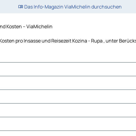
Das Info-Magazin ViaMichelin durchsuchen
nd Kosten – ViaMichelin
 Kosten pro Insasse und Reisezeit Kozina - Rupa , unter Berü