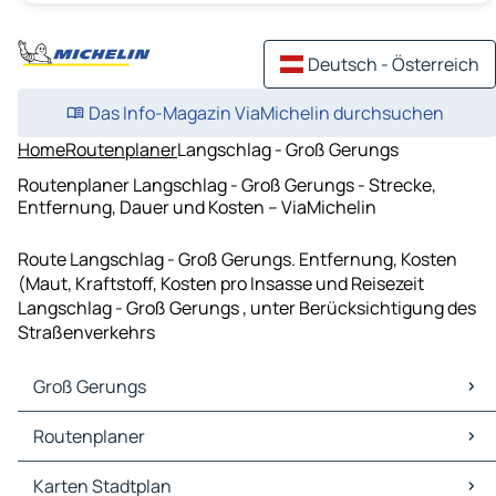
Deutsch - Österreich
Das Info-Magazin ViaMichelin durchsuchen
Home
Routenplaner
Langschlag - Groß Gerungs
Routenplaner Langschlag - Groß Gerungs - Strecke,
Entfernung, Dauer und Kosten – ViaMichelin
Route Langschlag - Groß Gerungs. Entfernung, Kosten
(Maut, Kraftstoff, Kosten pro Insasse und Reisezeit
Langschlag - Groß Gerungs , unter Berücksichtigung des
Straßenverkehrs
Groß Gerungs
Groß Gerungs Karten Stadtplan
Routenplaner
Groß Gerungs Verkehr
Groß Gerungs Hotels
Routenplaner Groß Gerungs - Zwettl-Niederösterreich
Karten Stadtplan