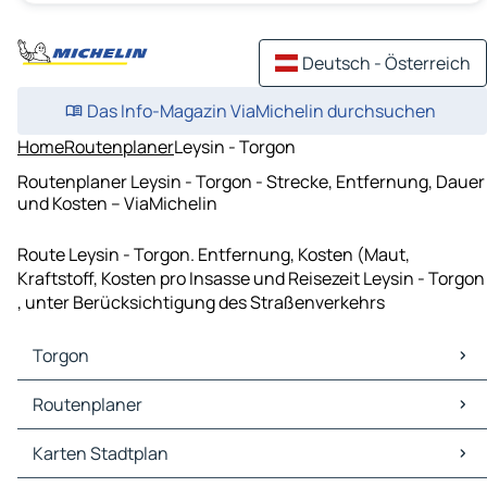
Deutsch - Österreich
Das Info-Magazin ViaMichelin durchsuchen
Home
Routenplaner
Leysin - Torgon
Routenplaner Leysin - Torgon - Strecke, Entfernung, Dauer
und Kosten – ViaMichelin
Route Leysin - Torgon. Entfernung, Kosten (Maut,
Kraftstoff, Kosten pro Insasse und Reisezeit Leysin - Torgon
, unter Berücksichtigung des Straßenverkehrs
Torgon
Torgon Karten Stadtplan
Routenplaner
Torgon Verkehr
Torgon Hotels
Routenplaner Torgon - Lausanne
Karten Stadtplan
Torgon Restaurants
Routenplaner Torgon - Aigle