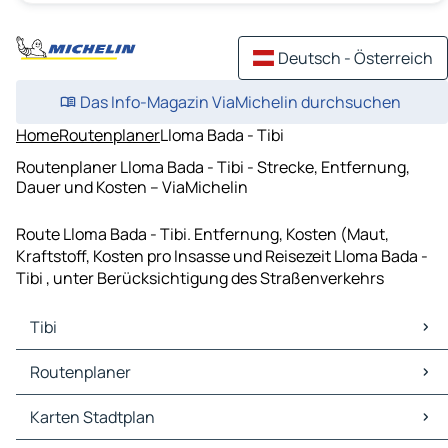
Deutsch - Österreich
Das Info-Magazin ViaMichelin durchsuchen
Home
Routenplaner
Lloma Bada - Tibi
Routenplaner Lloma Bada - Tibi - Strecke, Entfernung,
Dauer und Kosten – ViaMichelin
Route Lloma Bada - Tibi. Entfernung, Kosten (Maut,
Kraftstoff, Kosten pro Insasse und Reisezeit Lloma Bada -
Tibi , unter Berücksichtigung des Straßenverkehrs
Tibi
Tibi Karten Stadtplan
Routenplaner
Tibi Verkehr
Tibi Hotels
Routenplaner Tibi - San Vicente del Raspeig
Karten Stadtplan
Tibi Restaurants
Routenplaner Tibi - Elda