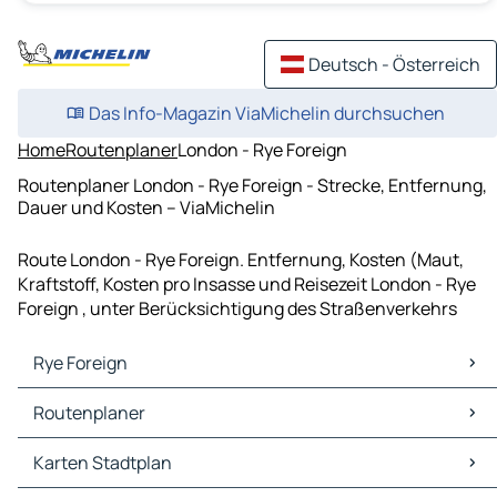
Deutsch - Österreich
Das Info-Magazin ViaMichelin durchsuchen
Home
Routenplaner
London - Rye Foreign
Routenplaner London - Rye Foreign - Strecke, Entfernung,
Dauer und Kosten – ViaMichelin
Route London - Rye Foreign. Entfernung, Kosten (Maut,
Kraftstoff, Kosten pro Insasse und Reisezeit London - Rye
Foreign , unter Berücksichtigung des Straßenverkehrs
Rye Foreign
Rye Foreign Karten Stadtplan
Routenplaner
Rye Foreign Verkehr
Rye Foreign Hotels
Routenplaner Rye Foreign - Hastings
Karten Stadtplan
Rye Foreign Restaurants
Routenplaner Rye Foreign - Rye