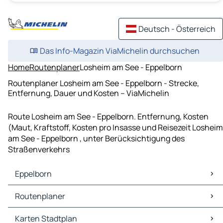
Deutsch - Österreich
Das Info-Magazin ViaMichelin durchsuchen
Home
Routenplaner
Losheim am See - Eppelborn
Routenplaner Losheim am See - Eppelborn - Strecke,
Entfernung, Dauer und Kosten – ViaMichelin
Route Losheim am See - Eppelborn. Entfernung, Kosten
(Maut, Kraftstoff, Kosten pro Insasse und Reisezeit Losheim
am See - Eppelborn , unter Berücksichtigung des
Straßenverkehrs
Eppelborn
Eppelborn Karten Stadtplan
Routenplaner
Eppelborn Verkehr
Eppelborn Hotels
Routenplaner Eppelborn - Saarbrücken
Karten Stadtplan