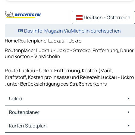
Deutsch - Österreich
Das Info-Magazin ViaMichelin durchsuchen
Home
Routenplaner
Luckau - Uckro
Routenplaner Luckau - Uckro - Strecke, Entfernung, Dauer
und Kosten – ViaMichelin
Route Luckau - Uckro. Entfernung, Kosten (Maut,
Kraftstoff, Kosten pro Insasse und Reisezeit Luckau - Uckro
, unter Berücksichtigung des Straßenverkehrs
Uckro
Uckro Karten Stadtplan
Routenplaner
Uckro Verkehr
Uckro Hotels
Routenplaner Uckro - Heideblick
Karten Stadtplan
Uckro Restaurants
Routenplaner Uckro - Luckau