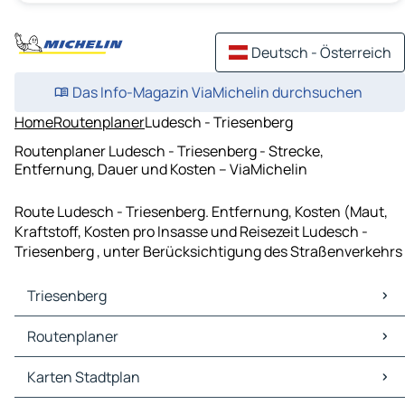
Deutsch - Österreich
Das Info-Magazin ViaMichelin durchsuchen
Home
Routenplaner
Ludesch - Triesenberg
Routenplaner Ludesch - Triesenberg - Strecke,
Entfernung, Dauer und Kosten – ViaMichelin
Route Ludesch - Triesenberg. Entfernung, Kosten (Maut,
Kraftstoff, Kosten pro Insasse und Reisezeit Ludesch -
Triesenberg , unter Berücksichtigung des Straßenverkehrs
Triesenberg
Triesenberg Karten Stadtplan
Routenplaner
Triesenberg Verkehr
Triesenberg Hotels
Routenplaner Triesenberg - Vaduz
Karten Stadtplan
Triesenberg Restaurants
Routenplaner Triesenberg - Buchs