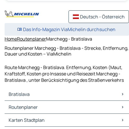
Deutsch - Österreich
Das Info-Magazin ViaMichelin durchsuchen
Home
Routenplaner
Marchegg - Bratislava
Routenplaner Marchegg - Bratislava - Strecke, Entfernung,
Dauer und Kosten – ViaMichelin
Route Marchegg - Bratislava. Entfernung, Kosten (Maut,
Kraftstoff, Kosten pro Insasse und Reisezeit Marchegg -
Bratislava , unter Berücksichtigung des Straßenverkehrs
Bratislava
Bratislava Karten Stadtplan
Routenplaner
Bratislava Verkehr
Bratislava Hotels
Routenplaner Bratislava - Wien
Karten Stadtplan
Bratislava Restaurants
Routenplaner Bratislava - Budapest