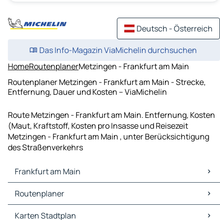
Deutsch - Österreich
Das Info-Magazin ViaMichelin durchsuchen
Home
Routenplaner
Metzingen - Frankfurt am Main
Routenplaner Metzingen - Frankfurt am Main - Strecke,
Entfernung, Dauer und Kosten – ViaMichelin
Route Metzingen - Frankfurt am Main. Entfernung, Kosten
(Maut, Kraftstoff, Kosten pro Insasse und Reisezeit
Metzingen - Frankfurt am Main , unter Berücksichtigung
des Straßenverkehrs
Frankfurt am Main
Frankfurt am Main Karten Stadtplan
Routenplaner
Frankfurt am Main Verkehr
Frankfurt am Main Hotels
Routenplaner Frankfurt am Main - Köln
Karten Stadtplan