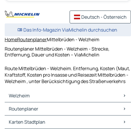
Deutsch - Österreich
Das Info-Magazin ViaMichelin durchsuchen
Home
Routenplaner
Mittelbrüden - Welzheim
Routenplaner Mittelbrüden - Welzheim - Strecke,
Entfernung, Dauer und Kosten – ViaMichelin
Route Mittelbrüden - Welzheim. Entfernung, Kosten (Maut,
Kraftstoff, Kosten pro Insasse und Reisezeit Mittelbrüden -
Welzheim , unter Berücksichtigung des Straßenverkehrs
Welzheim
Welzheim Karten Stadtplan
Routenplaner
Welzheim Verkehr
Welzheim Hotels
Routenplaner Welzheim - Göppingen
Karten Stadtplan
Welzheim Restaurants
Routenplaner Welzheim - Schwäbisch Gmünd