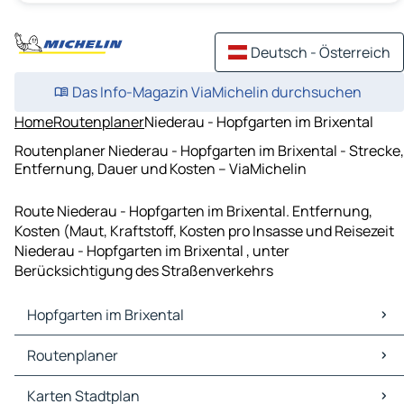
Deutsch - Österreich
Das Info-Magazin ViaMichelin durchsuchen
Home
Routenplaner
Niederau - Hopfgarten im Brixental
Routenplaner Niederau - Hopfgarten im Brixental - Strecke,
Entfernung, Dauer und Kosten – ViaMichelin
Route Niederau - Hopfgarten im Brixental. Entfernung,
Kosten (Maut, Kraftstoff, Kosten pro Insasse und Reisezeit
Niederau - Hopfgarten im Brixental , unter
Berücksichtigung des Straßenverkehrs
Hopfgarten im Brixental
Hopfgarten im Brixental Karten Stadtplan
Routenplaner
Hopfgarten im Brixental Verkehr
Hopfgarten im Brixental Hotels
Routenplaner Hopfgarten im Brixental - Kufstein
Karten Stadtplan