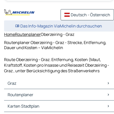
Deutsch - Österreich
Das Info-Magazin ViaMichelin durchsuchen
Home
Routenplaner
Oberzeiring - Graz
Routenplaner Oberzeiring - Graz - Strecke, Entfernung,
Dauer und Kosten – ViaMichelin
Route Oberzeiring - Graz. Entfernung, Kosten (Maut,
Kraftstoff, Kosten pro Insasse und Reisezeit Oberzeiring -
Graz , unter Berücksichtigung des Straßenverkehrs
Graz
Graz Karten Stadtplan
Routenplaner
Graz Verkehr
Graz Hotels
Routenplaner Graz - Laibach
Karten Stadtplan
Graz Restaurants
Routenplaner Graz - Wien