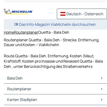
Deutsch - Österreich
Das Info-Magazin ViaMichelin durchsuchen
Home
Routenplaner
Quetta - Bala Deh
Routenplaner Quetta - Bala Deh - Strecke, Entfernung,
Dauer und Kosten – ViaMichelin
Route Quetta - Bala Deh. Entfernung, Kosten (Maut,
Kraftstoff, Kosten pro Insasse und Reisezeit Quetta - Bala
Deh , unter Berücksichtigung des Straßenverkehrs
Bala Deh
Bala Deh Karten Stadtplan
Routenplaner
Bala Deh Verkehr
Bala Deh Hotels
Routenplaner Bala Deh - Kandahar
Karten Stadtplan
Bala Deh Restaurants