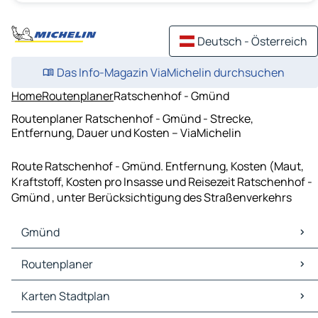
Deutsch - Österreich
Das Info-Magazin ViaMichelin durchsuchen
Home
Routenplaner
Ratschenhof - Gmünd
Routenplaner Ratschenhof - Gmünd - Strecke,
Entfernung, Dauer und Kosten – ViaMichelin
Route Ratschenhof - Gmünd. Entfernung, Kosten (Maut,
Kraftstoff, Kosten pro Insasse und Reisezeit Ratschenhof -
Gmünd , unter Berücksichtigung des Straßenverkehrs
Gmünd
Gmünd Karten Stadtplan
Routenplaner
Gmünd Verkehr
Gmünd Hotels
Routenplaner Gmünd - Waidhofen an der Thaya
Karten Stadtplan
Gmünd Restaurants
Routenplaner Gmünd - Zwettl-Niederösterreich