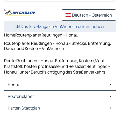
Deutsch - Österreich
Das Info-Magazin ViaMichelin durchsuchen
Home
Routenplaner
Reutlingen - Honau
Routenplaner Reutlingen - Honau - Strecke, Entfernung,
Dauer und Kosten – ViaMichelin
Route Reutlingen - Honau. Entfernung, Kosten (Maut,
Kraftstoff, Kosten pro Insasse und Reisezeit Reutlingen -
Honau , unter Berücksichtigung des Straßenverkehrs
Honau
Honau Karten Stadtplan
Routenplaner
Honau Verkehr
Honau Hotels
Routenplaner Honau - Reutlingen
Karten Stadtplan
Honau Restaurants
Routenplaner Honau - Tübingen