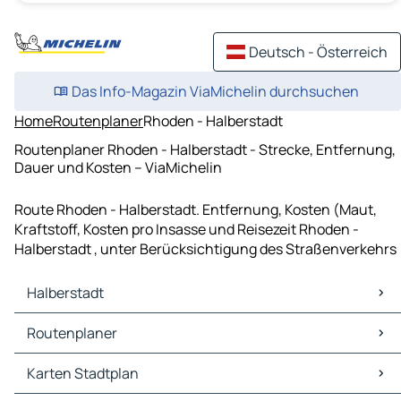
Deutsch - Österreich
Das Info-Magazin ViaMichelin durchsuchen
Home
Routenplaner
Rhoden - Halberstadt
Routenplaner Rhoden - Halberstadt - Strecke, Entfernung,
Dauer und Kosten – ViaMichelin
Route Rhoden - Halberstadt. Entfernung, Kosten (Maut,
Kraftstoff, Kosten pro Insasse und Reisezeit Rhoden -
Halberstadt , unter Berücksichtigung des Straßenverkehrs
Halberstadt
Halberstadt Karten Stadtplan
Routenplaner
Halberstadt Verkehr
Halberstadt Hotels
Routenplaner Halberstadt - Helmstedt
Karten Stadtplan
Halberstadt Restaurants
Routenplaner Halberstadt - Blankenburg (Harz)