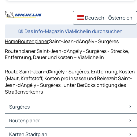
Deutsch - Österreich
Das Info-Magazin ViaMichelin durchsuchen
Home
Routenplaner
Saint-Jean-d'Angély - Surgères
Routenplaner Saint-Jean-d'Angély - Surgères - Strecke,
Entfernung, Dauer und Kosten – ViaMichelin
Route Saint-Jean-d'Angély - Surgères. Entfernung, Kosten
(Maut, Kraftstoff, Kosten pro Insasse und Reisezeit Saint-
Jean-d'Angély - Surgères , unter Berücksichtigung des
Straßenverkehrs
Surgères
Surgères Karten Stadtplan
Routenplaner
Surgères Verkehr
Surgères Hotels
Routenplaner Surgères - Aigrefeuille-d'Aunis
Karten Stadtplan