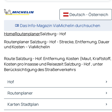
Deutsch - Österreich
Das Info-Magazin ViaMichelin durchsuchen
Home
Routenplaner
Salzburg - Hof
Routenplaner Salzburg - Hof - Strecke, Entfernung, Dauer
und Kosten – ViaMichelin
Route Salzburg - Hof. Entfernung, Kosten (Maut, Kraftstoff,
Kosten pro Insasse und Reisezeit Salzburg - Hof , unter
Berücksichtigung des Straßenverkehrs
Hof
Hof Karten Stadtplan
Routenplaner
Hof Verkehr
Hof Hotels
Routenplaner Hof - Salzburg
Karten Stadtplan
Hof Restaurants
Routenplaner Hof - Hallein