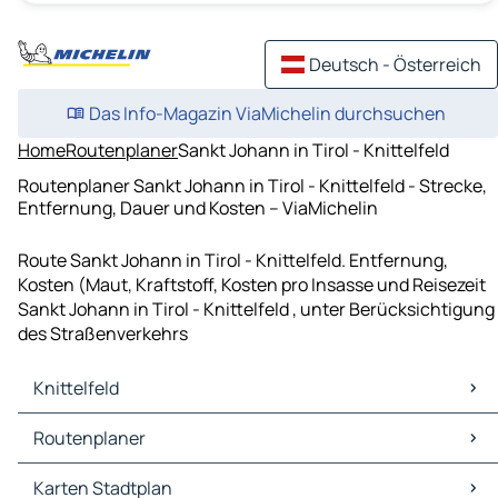
Deutsch - Österreich
Das Info-Magazin ViaMichelin durchsuchen
Home
Routenplaner
Sankt Johann in Tirol - Knittelfeld
Routenplaner Sankt Johann in Tirol - Knittelfeld - Strecke,
Entfernung, Dauer und Kosten – ViaMichelin
Route Sankt Johann in Tirol - Knittelfeld. Entfernung,
Kosten (Maut, Kraftstoff, Kosten pro Insasse und Reisezeit
Sankt Johann in Tirol - Knittelfeld , unter Berücksichtigung
des Straßenverkehrs
Knittelfeld
Knittelfeld Karten Stadtplan
Routenplaner
Knittelfeld Verkehr
Knittelfeld Hotels
Routenplaner Knittelfeld - Judenburg
Karten Stadtplan