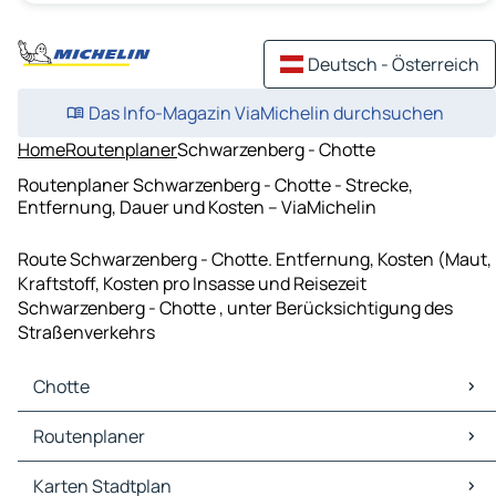
Deutsch - Österreich
Das Info-Magazin ViaMichelin durchsuchen
Home
Routenplaner
Schwarzenberg - Chotte
Routenplaner Schwarzenberg - Chotte - Strecke,
Entfernung, Dauer und Kosten – ViaMichelin
Route Schwarzenberg - Chotte. Entfernung, Kosten (Maut,
Kraftstoff, Kosten pro Insasse und Reisezeit
Schwarzenberg - Chotte , unter Berücksichtigung des
Straßenverkehrs
Chotte
Chotte Karten Stadtplan
Routenplaner
Chotte Verkehr
Chotte Hotels
Routenplaner Chotte - Luzern
Karten Stadtplan