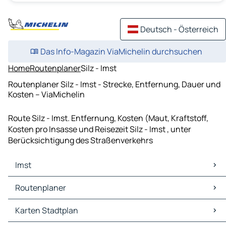
Deutsch - Österreich
Das Info-Magazin ViaMichelin durchsuchen
Home
Routenplaner
Silz - Imst
Routenplaner Silz - Imst - Strecke, Entfernung, Dauer und
Kosten – ViaMichelin
Route Silz - Imst. Entfernung, Kosten (Maut, Kraftstoff,
Kosten pro Insasse und Reisezeit Silz - Imst , unter
Berücksichtigung des Straßenverkehrs
Imst
Imst Karten Stadtplan
Routenplaner
Imst Verkehr
Imst Hotels
Routenplaner Imst - Landeck
Karten Stadtplan
Imst Restaurants
Routenplaner Imst - Sankt Leonhard im Pitztal